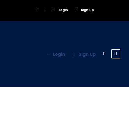
Login
Sign Up
Login
Sign Up
Category