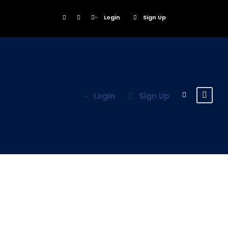
Login
Sign Up
Login
Sign Up
Category